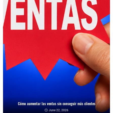
Cómo aumentar las ventas sin conseguir más clientes
Cómo reducir la dependencia de un cliente y proteger tu negocio
June 22, 2026