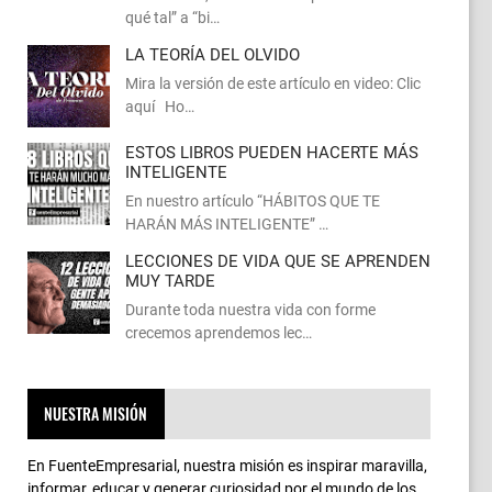
qué tal” a “bi…
LA TEORÍA DEL OLVIDO
Mira la versión de este artículo en video: Clic
aquí Ho…
ESTOS LIBROS PUEDEN HACERTE MÁS
INTELIGENTE
En nuestro artículo “HÁBITOS QUE TE
HARÁN MÁS INTELIGENTE” …
LECCIONES DE VIDA QUE SE APRENDEN
MUY TARDE
Durante toda nuestra vida con forme
crecemos aprendemos lec…
NUESTRA MISIÓN
En FuenteEmpresarial, nuestra misión es inspirar maravilla,
informar, educar y generar curiosidad por el mundo de los