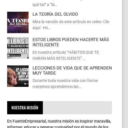
qué tal” a “bi…
LA TEORÍA DEL OLVIDO
Mira la versión de este artículo en video: Clic
aquí Ho…
ESTOS LIBROS PUEDEN HACERTE MÁS
INTELIGENTE
En nuestro artículo “HÁBITOS QUE TE
HARÁN MÁS INTELIGENTE” …
LECCIONES DE VIDA QUE SE APRENDEN
MUY TARDE
Durante toda nuestra vida con forme
crecemos aprendemos lec…
NUESTRA MISIÓN
En FuenteEmpresarial, nuestra misión es inspirar maravilla,
informar, educar y generar curiosidad por el mundo de los