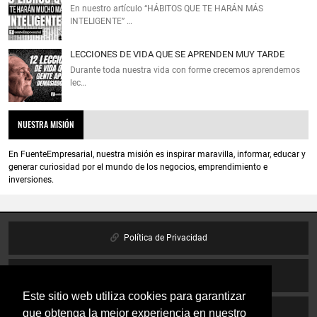
En nuestro artículo “HÁBITOS QUE TE HARÁN MÁS
INTELIGENTE” …
LECCIONES DE VIDA QUE SE APRENDEN MUY TARDE
Durante toda nuestra vida con forme crecemos aprendemos
lec…
NUESTRA MISIÓN
En FuenteEmpresarial, nuestra misión es inspirar maravilla, informar, educar y
generar curiosidad por el mundo de los negocios, emprendimiento e
inversiones.
Política de Privacidad
Política de cookies
Este sitio web utiliza cookies para garantizar
que obtenga la mejor experiencia en nuestro
Aviso Legal