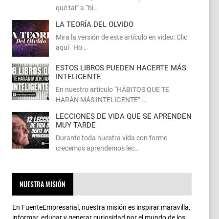
qué tal” a “bi…
LA TEORÍA DEL OLVIDO
Mira la versión de este artículo en video: Clic
aquí Ho…
ESTOS LIBROS PUEDEN HACERTE MÁS
INTELIGENTE
En nuestro artículo “HÁBITOS QUE TE
HARÁN MÁS INTELIGENTE” …
LECCIONES DE VIDA QUE SE APRENDEN
MUY TARDE
Durante toda nuestra vida con forme
crecemos aprendemos lec…
NUESTRA MISIÓN
En FuenteEmpresarial, nuestra misión es inspirar maravilla,
informar, educar y generar curiosidad por el mundo de los