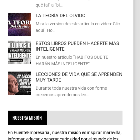
qué tal” a “bi…
LA TEORÍA DEL OLVIDO
Mira la versión de este artículo en video: Clic
aquí Ho…
ESTOS LIBROS PUEDEN HACERTE MÁS
INTELIGENTE
En nuestro artículo “HÁBITOS QUE TE
HARÁN MÁS INTELIGENTE” …
LECCIONES DE VIDA QUE SE APRENDEN
MUY TARDE
Durante toda nuestra vida con forme
crecemos aprendemos lec…
NUESTRA MISIÓN
En FuenteEmpresarial, nuestra misión es inspirar maravilla,
informar, educar y generar curiosidad por el mundo de los