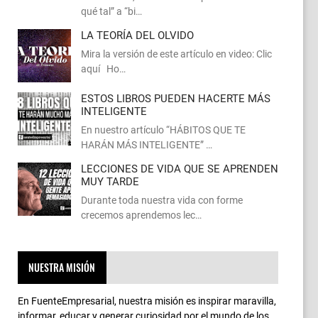
qué tal” a “bi…
LA TEORÍA DEL OLVIDO
Mira la versión de este artículo en video: Clic
aquí Ho…
ESTOS LIBROS PUEDEN HACERTE MÁS
INTELIGENTE
En nuestro artículo “HÁBITOS QUE TE
HARÁN MÁS INTELIGENTE” …
LECCIONES DE VIDA QUE SE APRENDEN
MUY TARDE
Durante toda nuestra vida con forme
crecemos aprendemos lec…
NUESTRA MISIÓN
En FuenteEmpresarial, nuestra misión es inspirar maravilla,
informar, educar y generar curiosidad por el mundo de los