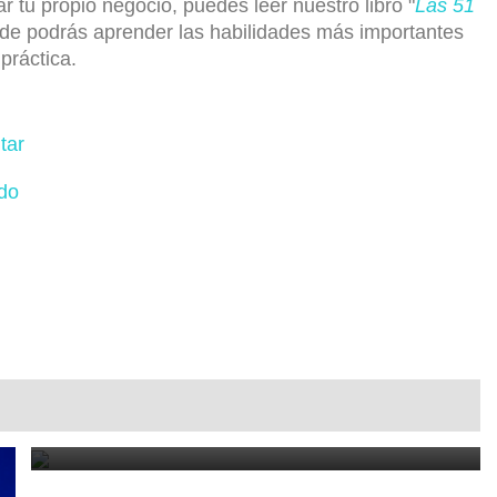
r tu propio negocio, puedes leer nuestro libro "
Las 51
nde podrás aprender las habilidades más importantes
práctica.
tar
ado
Cómo reducir la dependencia de un cliente y proteger tu
negocio
June 21, 2026