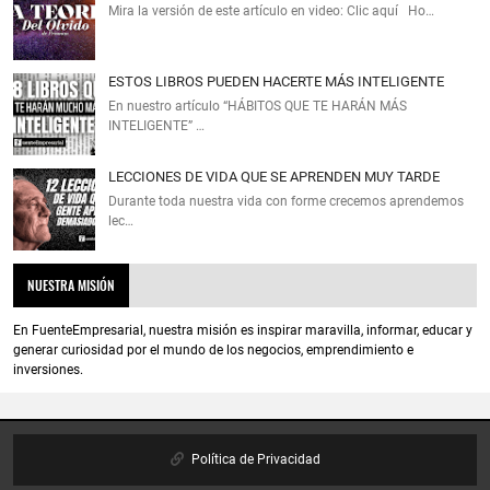
Mira la versión de este artículo en video: Clic aquí Ho…
ESTOS LIBROS PUEDEN HACERTE MÁS INTELIGENTE
En nuestro artículo “HÁBITOS QUE TE HARÁN MÁS
INTELIGENTE” …
LECCIONES DE VIDA QUE SE APRENDEN MUY TARDE
Durante toda nuestra vida con forme crecemos aprendemos
lec…
NUESTRA MISIÓN
En FuenteEmpresarial, nuestra misión es inspirar maravilla, informar, educar y
generar curiosidad por el mundo de los negocios, emprendimiento e
inversiones.
Política de Privacidad