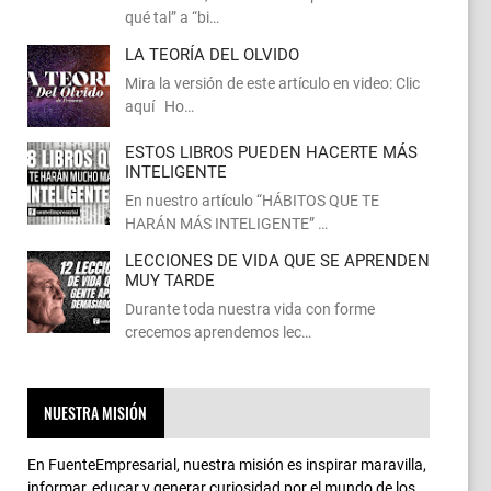
qué tal” a “bi…
LA TEORÍA DEL OLVIDO
Mira la versión de este artículo en video: Clic
aquí Ho…
ESTOS LIBROS PUEDEN HACERTE MÁS
INTELIGENTE
En nuestro artículo “HÁBITOS QUE TE
HARÁN MÁS INTELIGENTE” …
LECCIONES DE VIDA QUE SE APRENDEN
MUY TARDE
Durante toda nuestra vida con forme
crecemos aprendemos lec…
NUESTRA MISIÓN
En FuenteEmpresarial, nuestra misión es inspirar maravilla,
informar, educar y generar curiosidad por el mundo de los