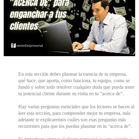
En esta sección debes plasmar la esencia de tu empresa,
qué hace, que aporta, como funciona, tu equipo, como se
fundó y sobre todo resolver cualquier duda que pueda tener
tu potencial cliente durante su visita en tu “acerca de”.
Hay varias preguntas esenciales que los lectores se hacen al
leer esta sección, para comprender mejor tu empresa, más
adelante te explicaremos cuáles son esas preguntas más
recurrentes para que los puedas plasmar en tu “acerca de”.