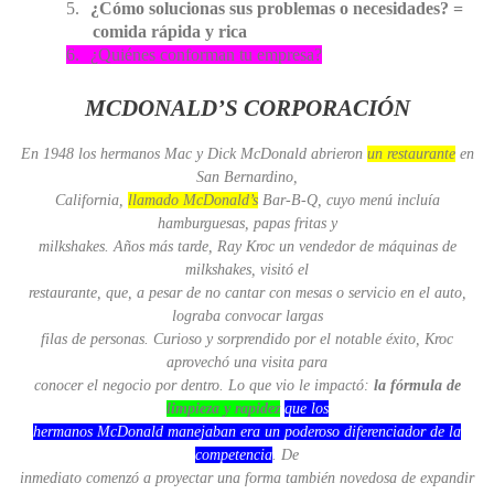
5.
¿Cómo solucionas sus problemas o necesidades? =
comida rápida y rica
6.
¿Quiénes conforman tu empresa?
MCDONALD’S CORPORACIÓN
En 1948 los hermanos Mac y Dick McDonald abrieron
un restaurante
en
San Bernardino,
California,
llamado McDonald’s
Bar-B-Q, cuyo menú incluía
hamburguesas, papas fritas y
milkshakes. Años más tarde, Ray Kroc un vendedor de máquinas de
milkshakes, visitó el
restaurante, que, a pesar de no cantar con mesas o servicio en el auto,
lograba convocar largas
filas de personas. Curioso y sorprendido por el notable éxito, Kroc
aprovechó una visita para
conocer el negocio por dentro. Lo que vio le impactó:
la fórmula de
limpieza y rapidez
que los
hermanos McDonald manejaban era un poderoso diferenciador de la
competencia
. De
inmediato comenzó a proyectar una forma también novedosa de expandir