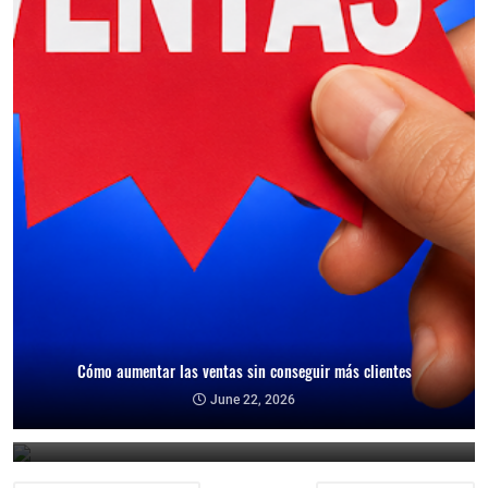
Cómo aumentar las ventas sin conseguir más clientes
Cómo reducir la dependencia de un cliente y proteger tu negocio
June 22, 2026
June 21, 2026