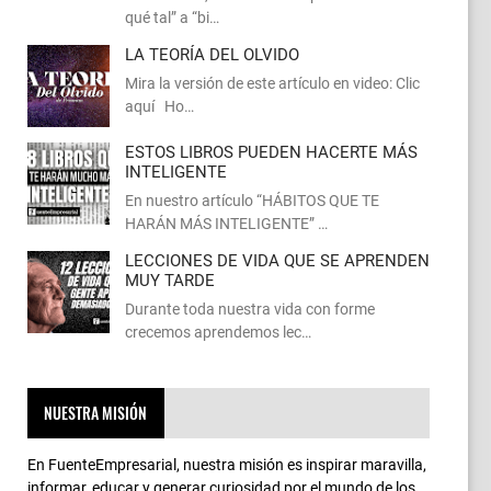
qué tal” a “bi…
LA TEORÍA DEL OLVIDO
Mira la versión de este artículo en video: Clic
aquí Ho…
ESTOS LIBROS PUEDEN HACERTE MÁS
INTELIGENTE
En nuestro artículo “HÁBITOS QUE TE
HARÁN MÁS INTELIGENTE” …
LECCIONES DE VIDA QUE SE APRENDEN
MUY TARDE
Durante toda nuestra vida con forme
crecemos aprendemos lec…
NUESTRA MISIÓN
En FuenteEmpresarial, nuestra misión es inspirar maravilla,
informar, educar y generar curiosidad por el mundo de los