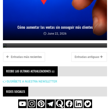
Cómo aumentar las ventas sin conseguir más clientes
Cómo reducir la dependencia de un cliente y proteger tu negocio
June 22, 2026
June 21, 2026
Entradas más recientes
Entradas antiguas
RECIBE LAS ULTIMAS ACTUALIZACIONES 📧
👉SUSRÍBETE A NUESTRA NEWSLETTER
REDES SOCIALES