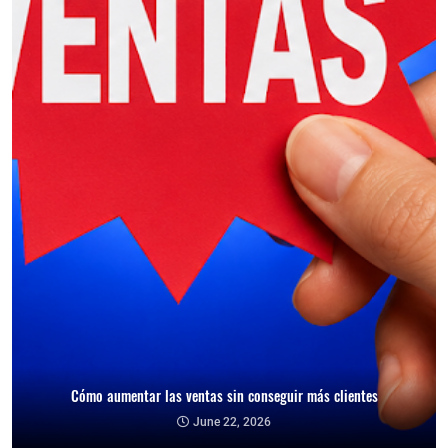
Cómo aumentar las ventas sin conseguir más clientes
Cómo reducir la dependencia de un cliente y proteger tu negocio
June 22, 2026