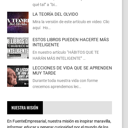
qué tal” a “bi…
LA TEORÍA DEL OLVIDO
Mira la versión de este artículo en video: Clic
aquí Ho…
ESTOS LIBROS PUEDEN HACERTE MÁS
INTELIGENTE
En nuestro artículo “HÁBITOS QUE TE
HARÁN MÁS INTELIGENTE” …
LECCIONES DE VIDA QUE SE APRENDEN
MUY TARDE
Durante toda nuestra vida con forme
crecemos aprendemos lec…
NUESTRA MISIÓN
En FuenteEmpresarial, nuestra misión es inspirar maravilla,
informar, educar y generar curiosidad por el mundo de los